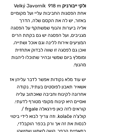
ולקי ייבורניק
 Velký Javorník  918 m 
אחת הפסגות החביבות עליי ועל מקומיים 
באזור, יש לה את הקסם שלה, הדרך 
אליה ביערות והנוף שמשתקף על הפסגה 
מגניבים, ועל הפסגה יש גם בקתת הרים 
המציעים אירוח ללינה וגם אוכל ושתייה. 
ואכן גם לפסגה זו שווה לבדוק אתחזית 
ומומלץ ביום שמשי ובהיר שתוכלו ליהנות 
מהנוף.
יש עוד מלא נקודות אפשר לדבר עליהן אז 
אשאיר תאבון לפוסטים בעתיד, נקודה 
אחרונה לקינוח וחביבה שאכתוב עליה 
ואסיים היא קינוח מקומי מטורף לדעתי. 
קוראים לזה כאן פירגאלה frgale / 
קולצ'ה kolače. וזה צריך לבוא לידי ביטוי 
לנסות את זה אך ורק בכפר הוקבלדי, 
במאפיית הכפר. קשה לשמוע שמישהו 