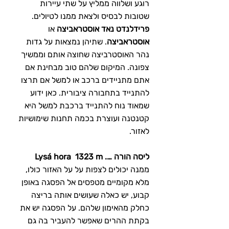
רוגע ושלווה ממליץ על שתי עיירות 
שטובות לבסיס ולצאת ממנו לטיולים. 
פרידלנדט נאד אוסטראביצה
 או 
אוסטראביצה
. שתיהן נמצאות על גדות 
נהר האוסטרביצה שחוצה אותם וממשיך 
צפונה. המיקום שלהם טוב מבחינת אם 
אתם מתניידים ברכב או למשל אם תרצו 
להתנייד בתחבורה ציבורית. כאן ידוע 
שמאוד נוח להתנייד ברכבת למשל היא 
קטנטנה ועוצרת בכמה תחנות שימושיות 
לאזור.
ליסה הורה …. Lysá hora  1323 m
ממנה יכולים לצפות על על האזור כולו, 
מלא מקומיים מטפסים אל הפסגה באופן 
קבוע, יש כאלה שעושים אותה בריצה 
כחלק מהאימון שלהם. על הפסגה יש את 
בקתת ההרים שאפשר להעביר בה גם 