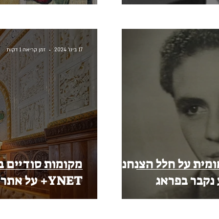
17 בינו׳ 2024
זמן קריאה 1 דקות
מית על חלל הצנחנים
מקומות סודיים בפ
נקבר בפראג
YNET+ על א
היפה