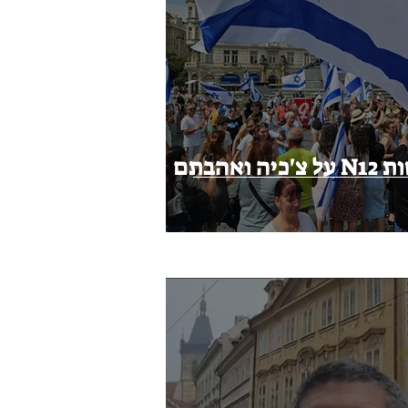
ראיון איתי בחדשות N12 על צ'כיה ואהבתם