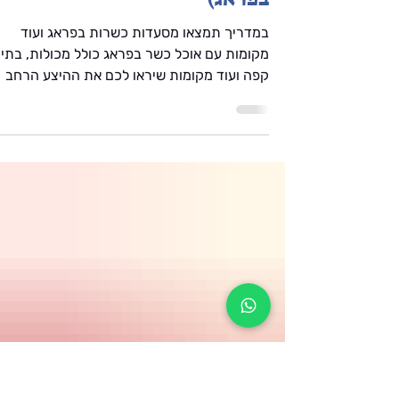
מסעדות כשרות בפראג (וכל מה
שצריך לדעת לשומרי כשרות
בפראג)
במדריך תמצאו מסעדות כשרות בפראג ועוד
מקומות עם אוכל כשר בפראג כולל מכולות, בתי
קפה ועוד מקומות שיראו לכם את ההיצע הרחב
שמוצע כיום למטיילים שומרי מסורת בעיר. (פראג
לשומרי מסורת) קבוצת הוואטסאפ שעוזרת לכל
יהודי בפראג! הצטרפו לקבוצת הוואטסאפ הבלתי
תלויה היחידה שנועדה למטיילים שומרי מסורת
בפראג, לחצו על הכפתור ותמצאו את כל הטיפים
וההמלצות. בתי מלון לא רחוק ממרכז העיר נמצא
המלון הכשר קינג דיוויד. בהזמנה מראש ניתן
לאכול במסעדה הבשרית והחלבית של המלון גם
אם אתם לא לנים שם. במקום גם