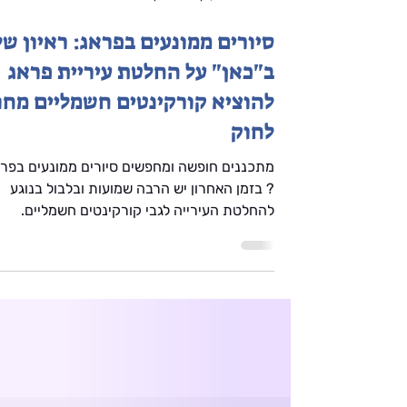
29 בינו׳
זמן קריאה 2 דקות
סיורים ממונעים בפראג: ראיון של
ב"כאן" על החלטת עיריית פראג
להוציא קורקינטים חשמליים מחו
לחוק
מתכננים חופשה ומחפשים סיורים ממונעים בפר
? בזמן האחרון יש הרבה שמועות ובלבול בנוגע
להחלטת העירייה לגבי קורקינטים חשמליים.
לאחרונה התראיינתי לחדשות 'כאן' כדי לעשות
סדר בבלגן ולהסביר מה מותר, מה אסור, ואיך עדי
אפשר ליהנות מהעיר בצורה חווייתית וממונעת ב
לעבור על החוק. ⬅️ לסיורים היפים בפראג ⬅️
לקבוצת הוואטסאפ של "פראג בצבעים עם דור"
עשו עוקב באינסטגרם לעוד המלצות וטיפים
נוספים של מדריך מקצועי בפראג מדוע הוציאו