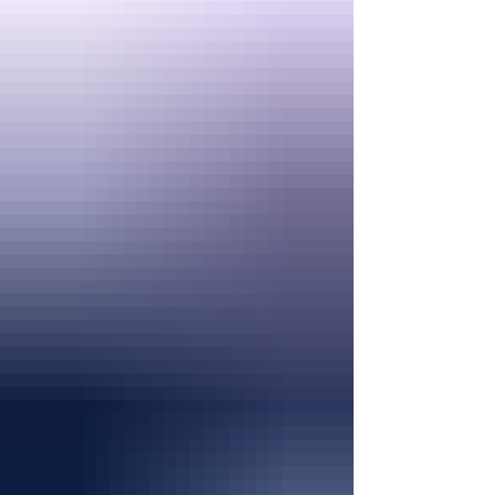
קורקינטים החשמליים בפראג מחוץ לחוק? פראג
היא עיר של סמטאות ציור