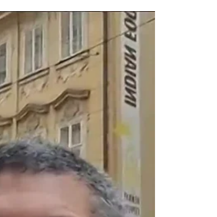
בן-ארי מתארח בוואלה
פראג הפכה בשנים האחרונות ליעד מבוקש לא ר
בקרב תיירים, אלא גם בקרב ישראלים שמחפשים
איכות חיים גבוהה, מחירים סבירים ואווירה רגועה.
בראיון שפורסם באתר וואלה שיתפתי מהניסיון שלי
עם רילוקיישן, ליווי משפחות ומשקיעים, ומה חשוב
לדעת לפני שעושים את הצעד. ⬅️ לקריאת הראיון
המלא באתר וואלה לחצו כאן. ⬅️ לסיורים היפים ב
פראג. ⬅️ לקבוצת הוואטסאפ של "פראג בצבעים 
דור". לפעמים החיים לוקחים אותנו למקומות
מפתיעים. התחלתי את דרכי כמדריך טיולים בעיר
פראג מתוך אהבה גדולה לעיר, ל היסטוריה שלה