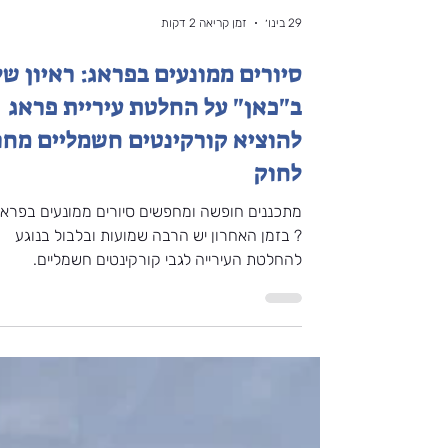
29 בינו׳
זמן קריאה 2 דקות
סיורים ממונעים בפראג: ראיון של
ב"כאן" על החלטת עיריית פראג
להוציא קורקינטים חשמליים מחו
לחוק
מתכננים חופשה ומחפשים סיורים ממונעים בפראג
? בזמן האחרון יש הרבה שמועות ובלבול בנוגע
להחלטת העירייה לגבי קורקינטים חשמליים.
לאחרונה התראיינתי לחדשות 'כאן' כדי לעשות סד
בבלגן ולהסביר מה מותר, מה אסור, ואיך עדיין
אפשר ליהנות מהעיר בצורה חווייתית וממונעת בלי
לעבור על החוק. ⬅️ לסיורים היפים בפראג ⬅️
לקבוצת הוואטסאפ של "פראג בצבעים עם דור" ע