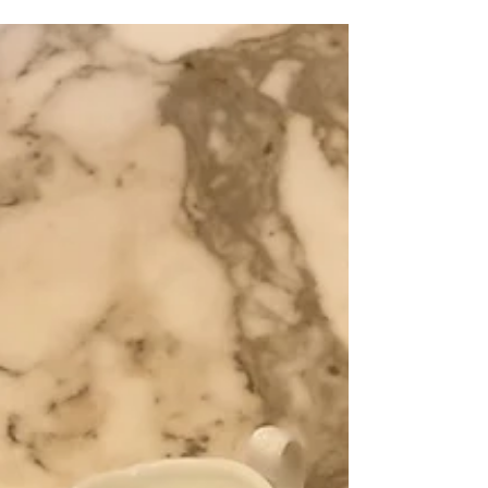
יותר מהרגיל. כתבתי עבורכם המלצות מתעדכנות
עם תאריכים וזמני פתיחה של שווקי חג המולד היפ
של פראג. בנוסף, אשתף כמה טיפים חשובים
שישדרגו לכם את הטיול. ( מדור המלצות לטיולים
בפראג ) ⬅️ לסיורים היפים בפראג. ⬅️ לקבוצת
הוואטסאפ של "פראג בצבעים עם דור". מתי לבוא?
אין תאריך רשמי לעונת החג. כבר בתחילת נובמבר
ואף לפני, מתחילים לקשט את העיר בקישוטים
המסורתיים. ה